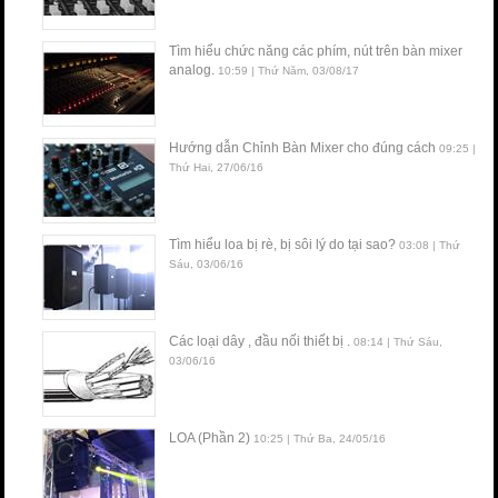
Tìm hiểu chức năng các phím, nút trên bàn mixer
analog.
10:59 | Thứ Năm, 03/08/17
Hướng dẫn Chỉnh Bàn Mixer cho đúng cách
09:25 |
Thứ Hai, 27/06/16
Tìm hiểu loa bị rè, bị sôi lý do tại sao?
03:08 | Thứ
Sáu, 03/06/16
Các loại dây , đầu nối thiết bị .
08:14 | Thứ Sáu,
03/06/16
LOA (Phần 2)
10:25 | Thứ Ba, 24/05/16