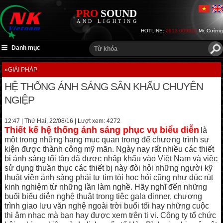
PRO
SOUND
AND LIGHTING
HOTLINE:
0913.009922
Mr. Cường
Danh mục
»GIẢI PHÁP
HỆ THỐNG ÁNH SÁNG SÂN KHẤU CHUYÊN
NGIỆP
12:47 | Thứ Hai, 22/08/16
| Lượt xem:
4272
Thiết kế hệ thống ánh sáng phục vụ biểu diễn
là
một trong những hạng mục quan trọng để chương trình sự
kiện được thành công mỹ mãn. Ngày nay rất nhiều các thiết
bị ánh sáng tối tân đã được nhập khẩu vào Việt Nam và việc
sử dụng thuần thục các thiết bị này đòi hỏi những người kỹ
thuật viên ánh sáng phải tự tìm tòi học hỏi cũng như đúc rút
kinh nghiệm từ những lần làm nghề. Hãy nghĩ đến những
buổi biểu diễn nghệ thuật trong tiệc gala dinner, chương
trình giao lưu văn nghệ ngoài trời buổi tối hay những cuộc
thi âm nhạc mà bạn hay được xem trên ti vi. Công ty tổ chức