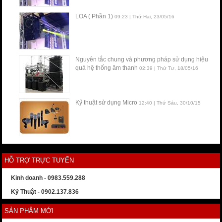
LOA ( Phần 1)
09:23 | Thứ Hai, 23/05/16
Nguyên tắc chung và phương pháp sử dụng hiệu
quả hệ thống âm thanh
02:39 | Thứ Tư, 18/05/16
Kỹ thuật sử dụng Micro
12:40 | Thứ Sáu, 30/10/15
HỖ TRỢ TRỰC TUYẾN
Kinh doanh - 0983.559.288
Kỹ Thuật - 0902.137.836
SẢN PHẨM MỚI