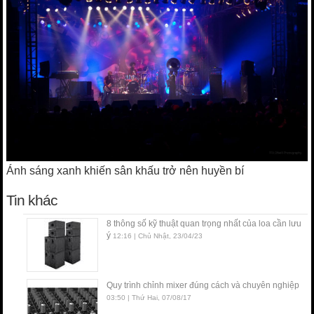
Ánh sáng xanh khiến sân khấu trở nên huyền bí
Tin khác
8 thông số kỹ thuật quan trọng nhất của loa cần lưu
ý
12:16 | Chủ Nhật, 23/04/23
Quy trình chỉnh mixer đúng cách và chuyên nghiệp
03:50 | Thứ Hai, 07/08/17