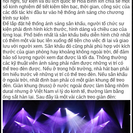
hội nghị, sự kiện và du lịch quốc tế Hòa Bình xin chia sẻ một
số kinh nghiệm để tiết kiệm tiền bạc, thời gian, công sức của
các đối tác khi đầu tư vào hệ thống ánh sáng cho chương
trình sự kiện
Để lắp đặt hệ thống ánh sáng sân khấu, người tổ chức sự
kiện phải định hình kích thước, hình dáng và chiều cao của
từng loại. Phổ biến nhất là sân khấu biểu diễn hình chữ nhật
có thêm một vài bục lên xuống để tiện cho việc đi lại và giao
lưu với người xem. Sân khấu đó cũng phải phù hợp với kích
thước của gian phòng hay khoảng không ngoài trời, để đảm
bảo số lượng người xem đạt được là tối đa. Thông thường
các kỹ thuật viên ánh sáng phải nắm được những vị trí có
thể treo đèn được. Nếu ở trong hội trường, nhà hát bạn phải
tìm hiểu trước về những vị trí có thể treo đèn. Nếu sân khấu
ở ngoài trời, nhất định bạn phải có một giàn khung để treo
đèn. Giàn khung (truss) ở nước ngoài được làm bằng nhôm
dural nhưng ở Việt Nam vì lý do kinh tế, thường làm bằng
ống sắt hàn lại. Sau đây là một vài cách treo giàn đèn: