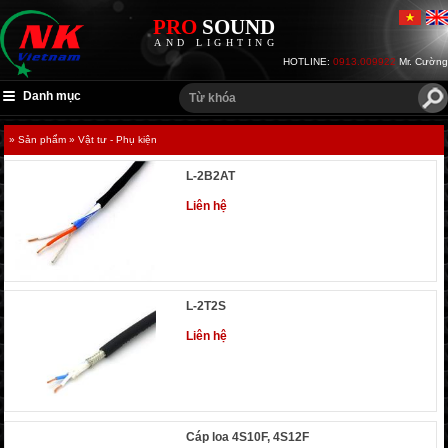
PRO
SOUND
AND LIGHTING
HOTLINE:
0913.009922
Mr. Cường
Danh mục
» Sản phẩm
» Vật tư - Phụ kiện
L-2B2AT
Liên hệ
L-2T2S
Liên hệ
Cáp loa 4S10F, 4S12F