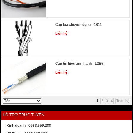
Cáp loa chuyên dụng - 4S11
Liên hệ
Cáp tín hiệu âm thanh - L2E5
Liên hệ
1
2
3
4
Toàn bộ
HỖ TRỢ TRỰC TUYẾN
Kinh doanh - 0983.559.288