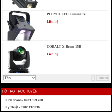
PLCYC1 LED Luminaire
Liên hệ
COBALT X-Beam 15R
Liên hệ
1
Toàn bộ
HỖ TRỢ TRỰC TUYẾN
Kinh doanh - 0983.559.288
Kỹ Thuật - 0902.137.836