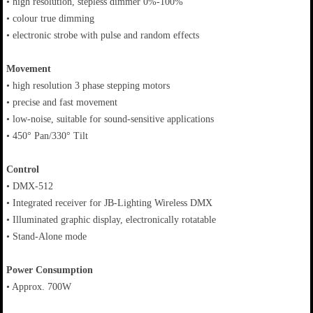
• high resolution, stepless dimmer 0%-100%
• colour true dimming
• electronic strobe with pulse and random effects
Movement
• high resolution 3 phase stepping motors
• precise and fast movement
• low-noise, suitable for sound-sensitive applications
• 450° Pan/330° Tilt
Control
• DMX-512
• Integrated receiver for JB-Lighting Wireless DMX
• Illuminated graphic display, electronically rotatable
• Stand-Alone mode
Power Consumption
• Approx. 700W