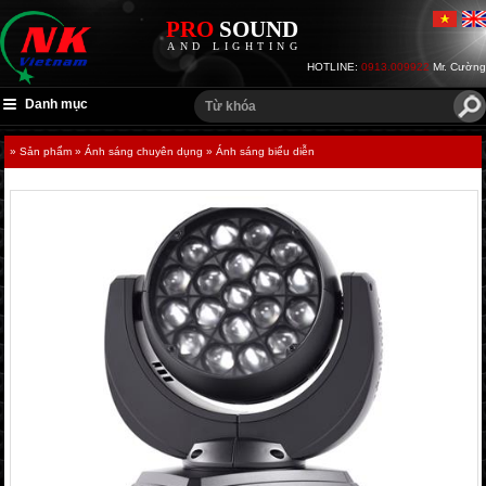
PRO
SOUND
AND LIGHTING
HOTLINE:
0913.009922
Mr. Cường
Danh mục
» Sản phẩm
» Ánh sáng chuyên dụng
» Ánh sáng biểu diễn