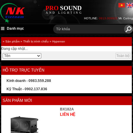
PRO
SOUND
AND LIGHTING
HOTLINE:
0913.009922
Mr. Cường
Danh mục
» Sản phẩm
» Thiết bị trình chiếu
» Hypervsn
Đang cập nhật...
Toàn bộ
HỖ TRỢ TRỰC TUYẾN
Kinh doanh - 0983.559.288
Kỹ Thuật - 0902.137.836
SẢN PHẨM MỚI
BX182A
LIÊN HỆ