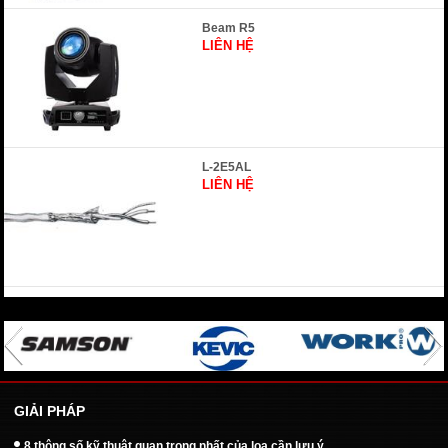
Beam R5
LIÊN HỆ
L-2E5AL
LIÊN HỆ
GIẢI PHÁP
8 thông số kỹ thuật quan trọng nhất của loa cần lưu ý