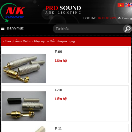
PRO
SOUND
AND LIGHTING
HOTLINE:
0913.009922
Mr. Cường
Danh mục
» Sản phẩm
» Vật tư - Phụ kiện
» Giắc chuyên dụng
F-09
Liên hệ
F-10
Liên hệ
F-11