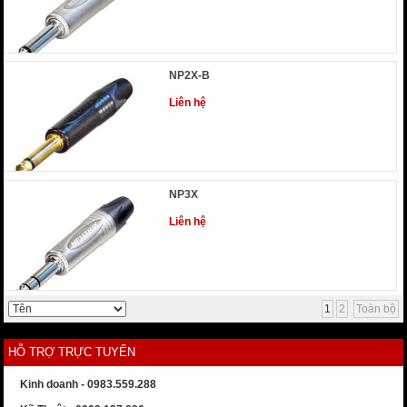
NP2X-B
Liên hệ
NP3X
Liên hệ
1
2
Toàn bộ
HỖ TRỢ TRỰC TUYẾN
Kinh doanh - 0983.559.288