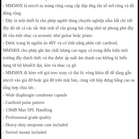
- MM500X là micrô tụ màng rộng cung cấp đáp ứng tần số mở rộng và độ
động rộng.
- Đây là một thiết bị cho phép người dùng chuyên nghiệp nắm bắt chi tiết
đầy đủ tất cả các sắc thái tinh tế của giọng hát cũng như sự phong phú đầy
đủ của một nhạc cụ acoustic như guitar hoặc piano.
- Được trang bị nguồn ảo 48V và có tính năng phân cực cardioid,
MM500X cho phép ghi âm chất lượng cao ngay cả trong điều kiện môi
trường đầy thách thức và thu được áp suất âm thanh cao không bị biến
dạng từ bộ khuếch đại, kèn và nhạc cụ gõ.
- MM500X đi kèm với giá treo xoay có đai ốc vòng khóa để dễ dàng gắn
micrô vào giá đỡ hoặc giá đỡ trên mặt bàn, cùng với hộp đựng bằng cao su
tổng hợp chịu lực..
- Wide diaphragm condenser capsule
- Cardioid polar pattern
- 130dB Max SPL Handling
- Professional grade quality
- Heavy-duty neoprene case included
- Swivel mount included