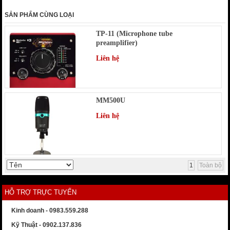
SẢN PHẨM CÙNG LOẠI
TP-11 (Microphone tube
preamplifier)
Liên hệ
MM500U
Liên hệ
1
Toàn bộ
HỖ TRỢ TRỰC TUYẾN
Kinh doanh - 0983.559.288
Kỹ Thuật - 0902.137.836