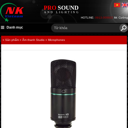
PRO
SOUND
AND LIGHTING
HOTLINE:
0913.009922
Mr. Cường
Danh mục
» Sản phẩm
» Âm thanh Studio
» Microphones