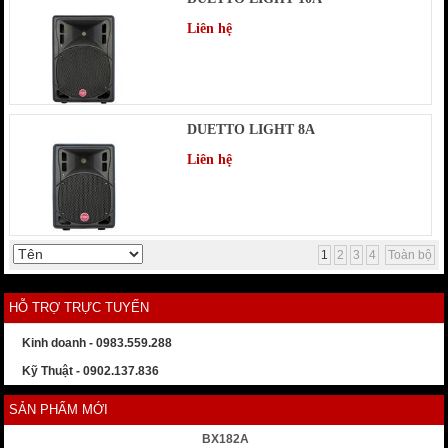
Liên hệ
DUETTO LIGHT 8A
Liên hệ
1
2
3
4
Toàn bộ
HỖ TRỢ TRỰC TUYẾN
Kinh doanh - 0983.559.288
Kỹ Thuật - 0902.137.836
SẢN PHẨM MỚI
BX182A