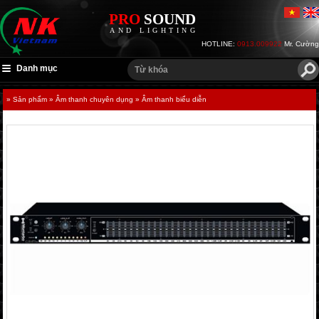
PRO
SOUND
AND LIGHTING
HOTLINE:
0913.009922
Mr. Cường
Danh mục
» Sản phẩm
» Âm thanh chuyên dụng
» Âm thanh biểu diễn