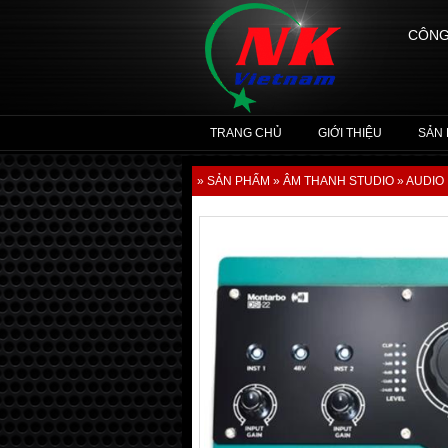
CÔNG
TRANG CHỦ
GIỚI THIỆU
SẢN
» SẢN PHẨM
» ÂM THANH STUDIO
» AUDIO