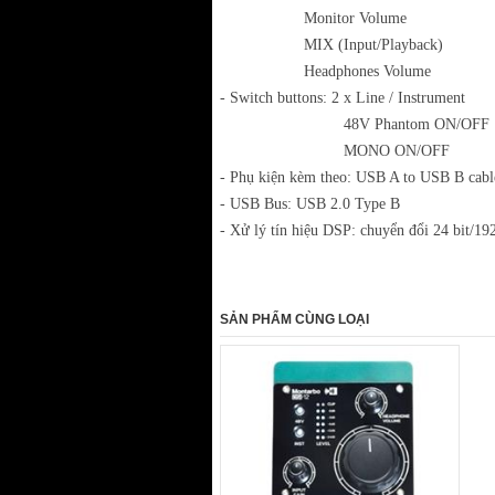
Monitor Volume
MIX (Input/Playback)
Headphones Volume
- Switch buttons: 2 x Line / Instrument
48V Phantom ON/OFF
MONO ON/OFF
- Phụ kiện kèm theo: USB A to USB B cabl
- USB Bus: USB 2.0 Type B
- Xử lý tín hiệu DSP: chuyển đổi 24 bit/1
SẢN PHẨM CÙNG LOẠI