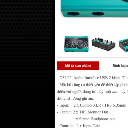
Mô tả sản phẩm
Bình luận
- DSI-22: Audio Interface USB 2 kênh. Thiế
- Một bộ công cụ thiết yếu để thiết lập ph
thiện với người dùng từ máy tính xách tay 
đến chất lượng ghi âm.
- Input: 2 x Combo XLR / TRS 6.35mm
- Output: 2 x TRS Monitor Out
1x Stereo Headphone out
- Controls: 2 x Input Gain