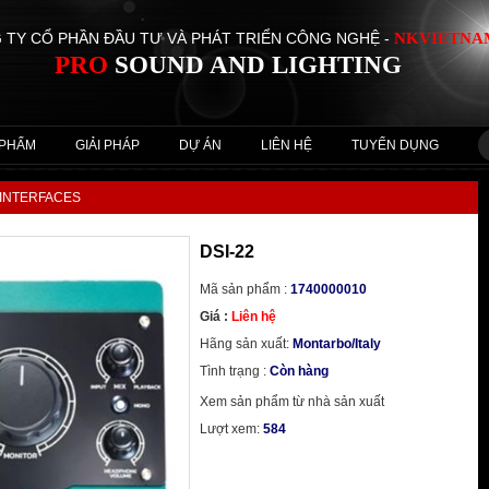
 TY CỔ PHẦN ĐẦU TƯ VÀ PHÁT TRIỂN CÔNG NGHỆ -
NKVIETNA
PRO
SOUND
AND LIGHTING
 PHẨM
GIẢI PHÁP
DỰ ÁN
LIÊN HỆ
TUYỂN DỤNG
 INTERFACES
DSI-22
Mã sản phẩm :
1740000010
Giá :
Liên hệ
Hãng sản xuất:
Montarbo/Italy
Tình trạng :
Còn hàng
Xem sản phẩm từ nhà sản xuất
Lượt xem:
584