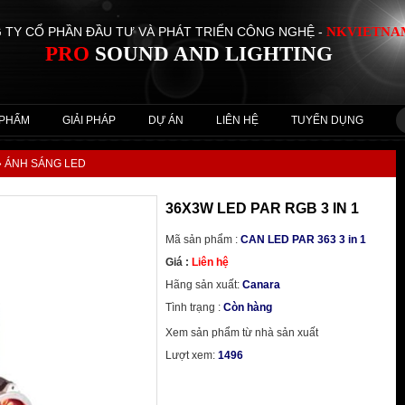
 TY CỔ PHẦN ĐẦU TƯ VÀ PHÁT TRIỂN CÔNG NGHỆ -
NKVIETNA
PRO
SOUND
AND LIGHTING
 PHẨM
GIẢI PHÁP
DỰ ÁN
LIÊN HỆ
TUYỂN DỤNG
» ÁNH SÁNG LED
36X3W LED PAR RGB 3 IN 1
Mã sản phẩm :
CAN LED PAR 363 3 in 1
Giá :
Liên hệ
Hãng sản xuất:
Canara
Tình trạng :
Còn hàng
Xem sản phẩm từ nhà sản xuất
Lượt xem:
1496